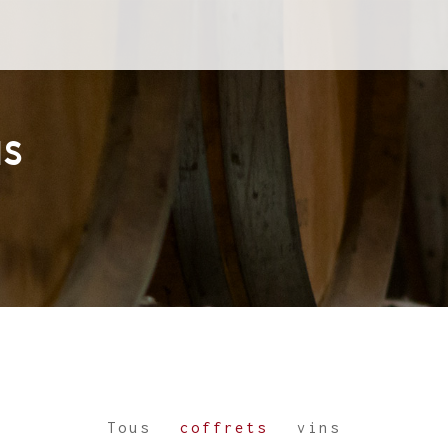
NS
Tous
coffrets
vins